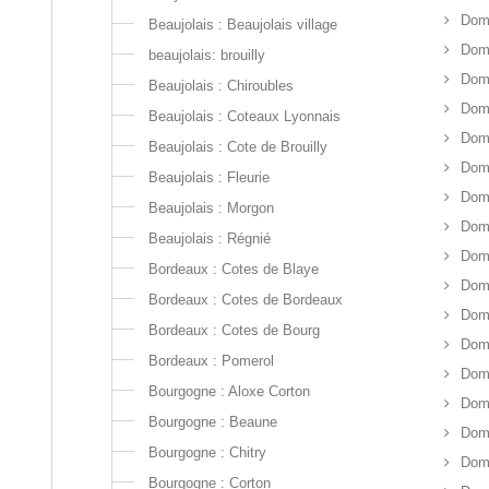
Dom
Beaujolais : Beaujolais village
Doma
beaujolais: brouilly
Doma
Beaujolais : Chiroubles
Doma
Beaujolais : Coteaux Lyonnais
Dom
Beaujolais : Cote de Brouilly
Dom
Beaujolais : Fleurie
Dom
Beaujolais : Morgon
Dom
Beaujolais : Régnié
Dom
Bordeaux : Cotes de Blaye
Doma
Bordeaux : Cotes de Bordeaux
Dom
Bordeaux : Cotes de Bourg
Dom
Bordeaux : Pomerol
Dom
Bourgogne : Aloxe Corton
Dom
Bourgogne : Beaune
Dom
Bourgogne : Chitry
Dom
Bourgogne : Corton