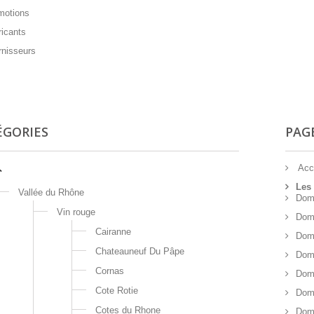
otions
icants
nisseurs
ÉGORIES
PAG
Acc
Les
Vallée du Rhône
Doma
Vin rouge
Doma
Cairanne
Doma
Chateauneuf Du Pâpe
Doma
Cornas
Dom
Cote Rotie
Doma
Cotes du Rhone
Dom