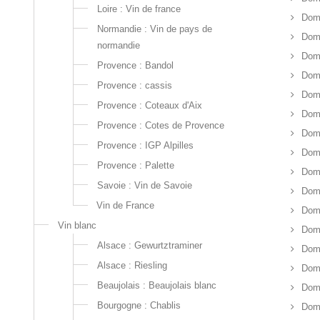
Loire : Vin de france
Doma
Normandie : Vin de pays de
Dom
normandie
Doma
Provence : Bandol
Doma
Provence : cassis
Doma
Provence : Coteaux d'Aix
Doma
Provence : Cotes de Provence
Dom
Provence : IGP Alpilles
Dom
Provence : Palette
Dom
Savoie : Vin de Savoie
Doma
Vin de France
Doma
Vin blanc
Doma
Alsace : Gewurtztraminer
Doma
Alsace : Riesling
Doma
Beaujolais : Beaujolais blanc
Doma
Bourgogne : Chablis
Doma