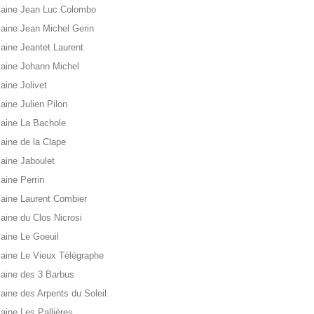
aine Jean Luc Colombo
ine Jean Michel Gerin
ine Jeantet Laurent
aine Johann Michel
ine Jolivet
ine Julien Pilon
aine La Bachole
ine de la Clape
ine Jaboulet
ine Perrin
aine Laurent Combier
ine du Clos Nicrosi
ine Le Goeuil
ine Le Vieux Télégraphe
aine des 3 Barbus
ine des Arpents du Soleil
ine Les Pallières