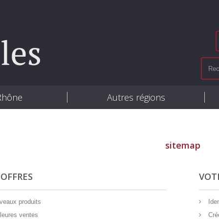
 Rhône
Autres régions
sitemap
 OFFRES
VOT
eaux produits
Iden
leures ventes
Cré