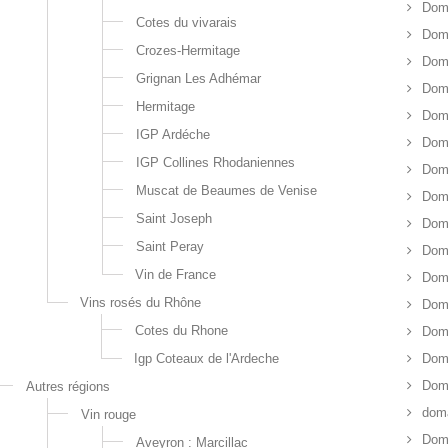
Dom
Cotes du vivarais
Doma
Crozes-Hermitage
Doma
Grignan Les Adhémar
Doma
Hermitage
Dom
IGP Ardéche
Dom
IGP Collines Rhodaniennes
Dom
Muscat de Beaumes de Venise
Doma
Saint Joseph
Dom
Saint Peray
Dom
Vin de France
Doma
Vins rosés du Rhône
Dom
Cotes du Rhone
Doma
Igp Coteaux de l'Ardeche
Doma
Doma
Autres régions
dom
Vin rouge
Doma
Aveyron : Marcillac