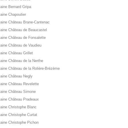
ine Bernard Gripa
ine Chapoutier
aine Château Brane-Cantenac
aine Château de Beaucastel
ine Château de Fonsalette
aine Château de Vaudieu
ine Château Grillet
ine Château de la Nerthe
ine Château de la Rolière-Brézème
aine Château Negly
ine Château Revelette
aine Château Simone
aine Château Pradeaux
ine Christophe Blanc
ine Christophe Curtat
ine Christophe Pichon