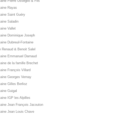
ine Pierre Usseglio & Fils
aine Rayas
aine Saint Guéry
aine Saladin
ine Vallet
aine Dominique Joseph
ine Dubreuil-Fontaine
e Renaud & Benoit Salel
aine Emmanuel Darnaud
ine de la famille Brechet
ine François Villard
aine Georges Vernay
ine Gilles Berlioz
aine Guigal
ine IGP les Alpilles
ine Jean François Jacouton
aine Jean Louis Chave