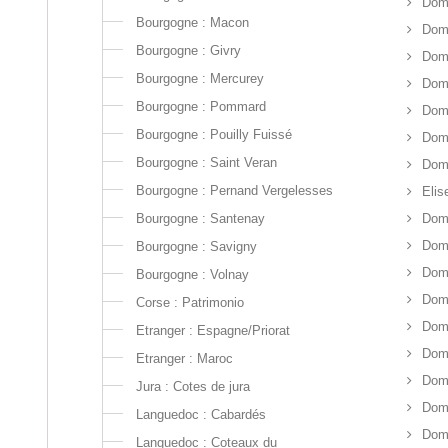
Doma
Bourgogne : Macon
Dom
Bourgogne : Givry
Dom
Bourgogne : Mercurey
Dom
Bourgogne : Pommard
Doma
Bourgogne : Pouilly Fuissé
Dom
Bourgogne : Saint Veran
Doma
Bourgogne : Pernand Vergelesses
Elis
Bourgogne : Santenay
Dom
Doma
Bourgogne : Savigny
Doma
Bourgogne : Volnay
Dom
Corse : Patrimonio
Doma
Etranger : Espagne/Priorat
Dom
Etranger : Maroc
Doma
Jura : Cotes de jura
Doma
Languedoc : Cabardés
Dom
Languedoc : Coteaux du