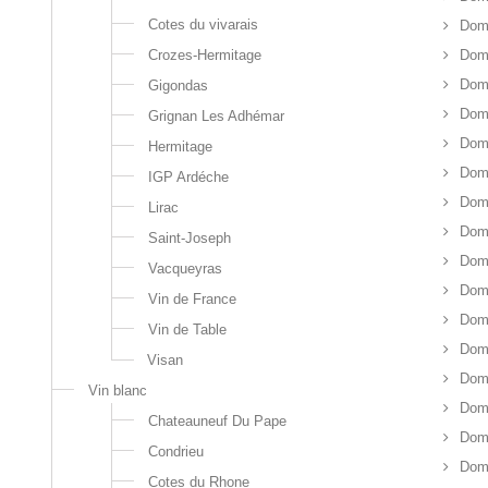
Cotes du vivarais
Doma
Crozes-Hermitage
Doma
Dom
Gigondas
Dom
Grignan Les Adhémar
Doma
Hermitage
Dom
IGP Ardéche
Doma
Lirac
Doma
Saint-Joseph
Doma
Vacqueyras
Dom
Vin de France
Doma
Vin de Table
Dom
Visan
Dom
Vin blanc
Doma
Chateauneuf Du Pape
Doma
Condrieu
Doma
Cotes du Rhone