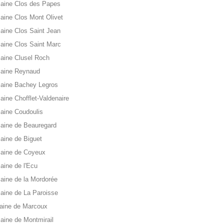
aine Clos des Papes
ine Clos Mont Olivet
ine Clos Saint Jean
ine Clos Saint Marc
aine Clusel Roch
aine Reynaud
aine Bachey Legros
ine Chofflet-Valdenaire
aine Coudoulis
aine de Beauregard
ine de Biguet
aine de Coyeux
ine de l'Ecu
ine de la Mordorée
ine de La Paroisse
aine de Marcoux
ine de Montmirail