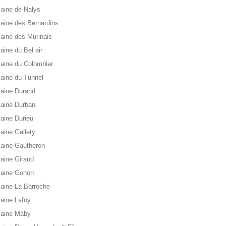
aine de Nalys
ine des Bernardins
ine des Murinais
ine du Bel air
aine du Colombier
aine du Tunnel
aine Durand
aine Durban
aine Durieu
ine Gallety
aine Gautheron
aine Giraud
aine Gonon
aine La Barroche
aine Lafoy
aine Maby