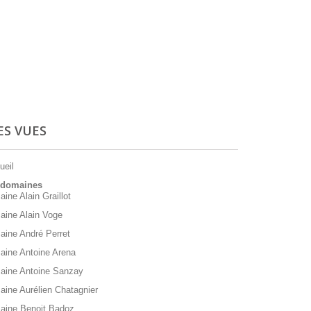
ES VUES
ueil
 domaines
ine Alain Graillot
ine Alain Voge
ine André Perret
ine Antoine Arena
aine Antoine Sanzay
ine Aurélien Chatagnier
aine Benoit Badoz