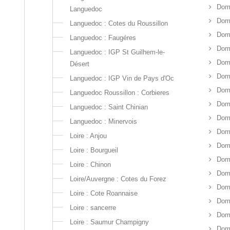
Dom
Languedoc
Doma
Languedoc : Cotes du Roussillon
Doma
Languedoc : Faugéres
Dom
Languedoc : IGP St Guilhem-le-
Doma
Désert
Doma
Languedoc : IGP Vin de Pays d'Oc
Dom
Languedoc Roussillon : Corbieres
Doma
Languedoc : Saint Chinian
Doma
Languedoc : Minervois
Doma
Loire : Anjou
Dom
Loire : Bourgueil
Doma
Loire : Chinon
Doma
Loire/Auvergne : Cotes du Forez
Doma
Loire : Cote Roannaise
Dom
Loire : sancerre
Doma
Loire : Saumur Champigny
Doma