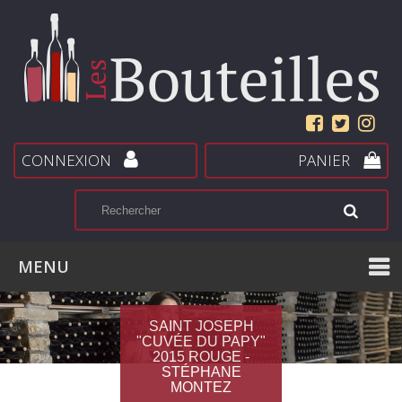
CONNEXION
PANIER
MENU
SAINT JOSEPH
"CUVÉE DU PAPY"
2015 ROUGE -
STÉPHANE
MONTEZ