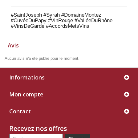
#SaintJoseph #Syrah #DomaineMontez
#CuvéeDuPapy #VinRouge #ValléeDuRhône
#VinsDeGarde #AccordsMetsVins
Avis
Aucun avis n'a été publié pour le moment.
Informations
Mon compte
Contact
Recevez nos offres