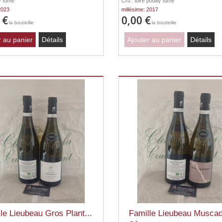
ly fumé
Cru : loire pouilly fumé
2023
millésime: 2017
 €
0,00 €
la bouteille
la bouteille
r au panier
Détails
Ajouter au panier
Détails
le Lieubeau Gros Plant...
Famille Lieubeau Muscad