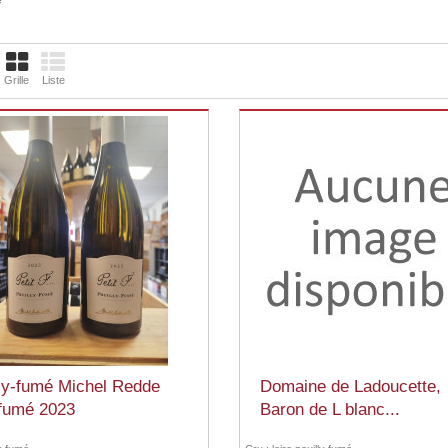
é
Grille
Liste
ly-fumé Michel Redde
Domaine de Ladoucette,
 fumé 2023
Baron de L blanc...