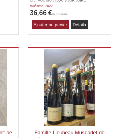
Cru : AOC MONTLOUIS SUR LOIRE
millésime: 2022
36,66 €
la bouteille
Ajouter au panier
Détails
et de
Famille Lieubeau Muscadet de