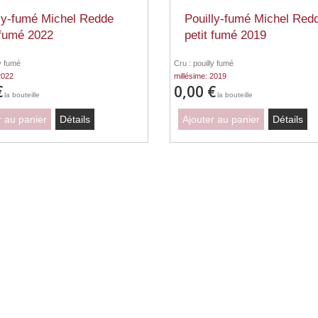
ly-fumé Michel Redde
Pouilly-fumé Michel Red
 fumé 2022
petit fumé 2019
ly fumé
Cru : pouilly fumé
2022
millésime: 2019
€
0,00 €
la bouteille
la bouteille
r au panier
Détails
Ajouter au panier
Détails