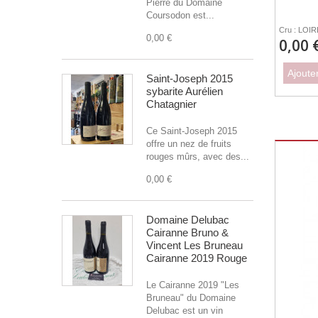
Pierre du Domaine
Coursodon est...
Cru : LOI
0,00 €
0,00 
Ajoute
Saint-Joseph 2015
sybarite Aurélien
Chatagnier
Ce Saint-Joseph 2015
offre un nez de fruits
rouges mûrs, avec des...
0,00 €
Domaine Delubac
Cairanne Bruno &
Vincent Les Bruneau
Cairanne 2019 Rouge
Le Cairanne 2019 "Les
Bruneau" du Domaine
Delubac est un vin