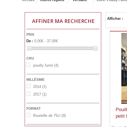
Accueil
Autres régions
Vin blanc
Loire: Pouilly Fum
Afficher :
AFFINER MA RECHERCHE
PRIX
De :
0,00€ - 37,00€
CRU
pouilly fumé
(4)
MILLÉSIME
2014
(1)
2017
(1)
FORMAT
Pouil
petit
Bouteille de 75cl
(9)