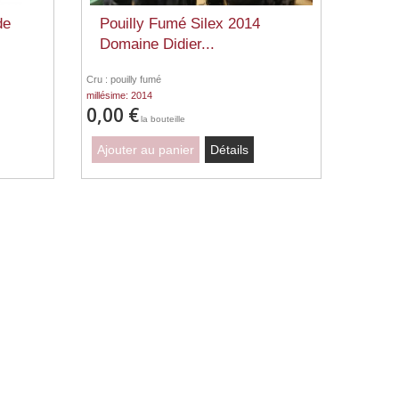
de
Pouilly Fumé Silex 2014
Domaine Didier...
Cru : pouilly fumé
millésime: 2014
0,00 €
la bouteille
Ajouter au panier
Détails