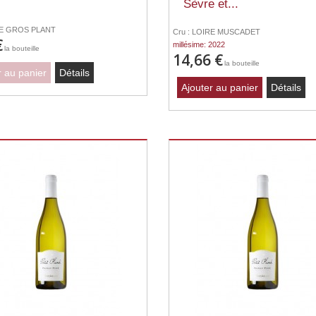
Sèvre et...
RE GROS PLANT
Cru : LOIRE MUSCADET
€
millésime: 2022
la bouteille
14,66 €
la bouteille
r au panier
Détails
Ajouter au panier
Détails