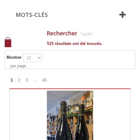
MOTS-CLÉS
Rechercher
"syrah"
515 résultats ont été trouvés.
Montrer
par page
1
2
3
...
43