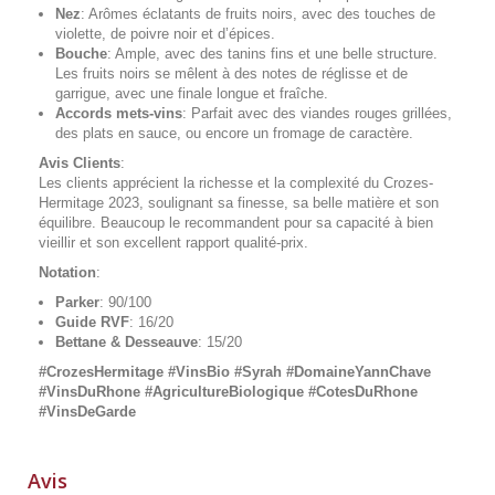
Nez
: Arômes éclatants de fruits noirs, avec des touches de
violette, de poivre noir et d’épices.
Bouche
: Ample, avec des tanins fins et une belle structure.
Les fruits noirs se mêlent à des notes de réglisse et de
garrigue, avec une finale longue et fraîche.
Accords mets-vins
: Parfait avec des viandes rouges grillées,
des plats en sauce, ou encore un fromage de caractère.
Avis Clients
:
Les clients apprécient la richesse et la complexité du Crozes-
Hermitage 2023, soulignant sa finesse, sa belle matière et son
équilibre. Beaucoup le recommandent pour sa capacité à bien
vieillir et son excellent rapport qualité-prix.
Notation
:
Parker
: 90/100
Guide RVF
: 16/20
Bettane & Desseauve
: 15/20
#CrozesHermitage #VinsBio #Syrah #DomaineYannChave
#VinsDuRhone #AgricultureBiologique #CotesDuRhone
#VinsDeGarde
Avis