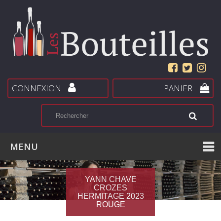
CONNEXION
PANIER
MENU
YANN CHAVE
CROZES
HERMITAGE 2023
ROUGE