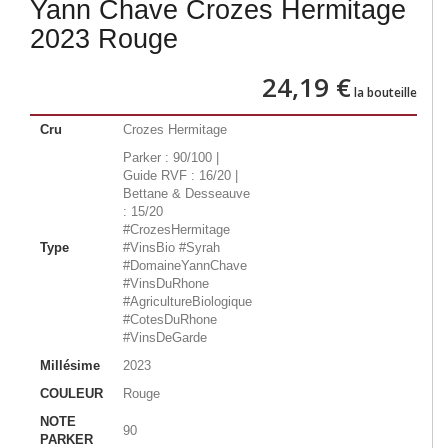
Yann Chave Crozes Hermitage
2023 Rouge
24,19 €
la bouteille
Cru
Crozes Hermitage
Parker : 90/100 |
Guide RVF : 16/20 |
Bettane & Desseauve
: 15/20
#CrozesHermitage
Type
#VinsBio #Syrah
#DomaineYannChave
#VinsDuRhone
#AgricultureBiologique
#CotesDuRhone
#VinsDeGarde
Millésime
2023
COULEUR
Rouge
NOTE
90
PARKER