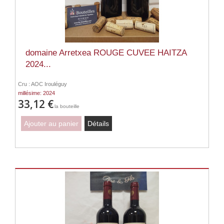
domaine Arretxea ROUGE CUVEE HAITZA
2024...
Cru : AOC Irouléguy
millésime: 2024
33,12 €
la bouteille
Ajouter au panier
Détails