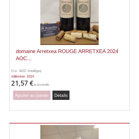
domaine Arretxea ROUGE ARRETXEA 2024
AOC...
Cru : AOC Irouléguy
millésime: 2024
21,57 €
la bouteille
Ajouter au panier
Détails