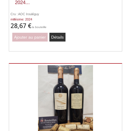
2024...
Cru : AOC Irouléguy
millésime: 2024
28,67 €
la bouteille
Ajouter au panier
Détails