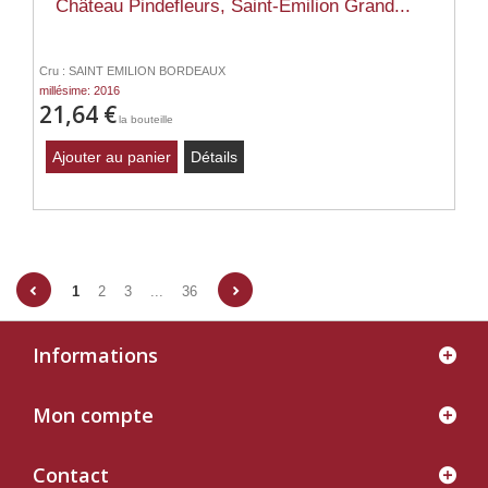
Château Pindefleurs, Saint-Émilion Grand...
Cru : SAINT EMILION BORDEAUX
millésime: 2016
21,64 €
la bouteille
Ajouter au panier
Détails
1
2
3
...
36
Informations
Mon compte
Contact