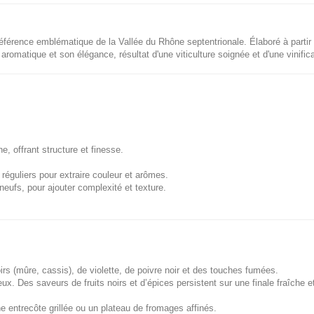
éférence emblématique de la Vallée du Rhône septentrionale. Élaboré à parti
romatique et son élégance, résultat d'une viticulture soignée et d'une vinifica
, offrant structure et finesse.
éguliers pour extraire couleur et arômes.
eufs, pour ajouter complexité et texture.
s (mûre, cassis), de violette, de poivre noir et des touches fumées.
. Des saveurs de fruits noirs et d’épices persistent sur une finale fraîche e
 entrecôte grillée ou un plateau de fromages affinés.