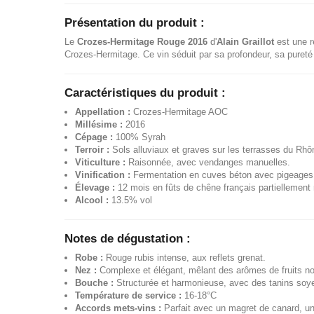
Présentation du produit :
Le
Crozes-Hermitage Rouge 2016
d'
Alain Graillot
est une r
Crozes-Hermitage. Ce vin séduit par sa profondeur, sa pureté a
Caractéristiques du produit :
Appellation :
Crozes-Hermitage AOC
Millésime :
2016
Cépage :
100% Syrah
Terroir :
Sols alluviaux et graves sur les terrasses du Rhône
Viticulture :
Raisonnée, avec vendanges manuelles.
Vinification :
Fermentation en cuves béton avec pigeages r
Élevage :
12 mois en fûts de chêne français partiellement n
Alcool :
13.5% vol
Notes de dégustation :
Robe :
Rouge rubis intense, aux reflets grenat.
Nez :
Complexe et élégant, mêlant des arômes de fruits noir
Bouche :
Structurée et harmonieuse, avec des tanins soyeux
Température de service :
16-18°C
Accords mets-vins :
Parfait avec un magret de canard, une