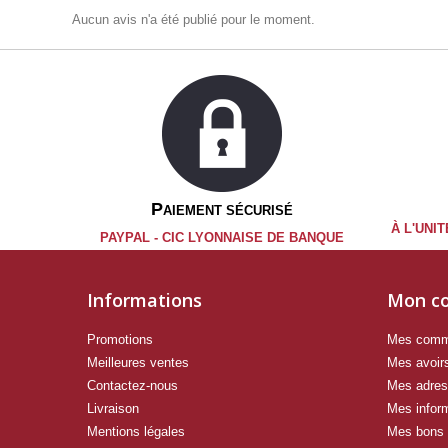
Aucun avis n'a été publié pour le moment.
P
AIEMENT SÉCURISÉ
À L'UNI
PAYPAL -
CIC LYONNAISE DE BANQUE
Informations
Mon c
Promotions
Mes com
Meilleures ventes
Mes avoir
Contactez-nous
Mes adre
Livraison
Mes infor
Mentions légales
Mes bons 