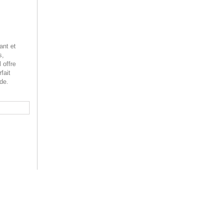
ant et
s,
 offre
fait
rde.