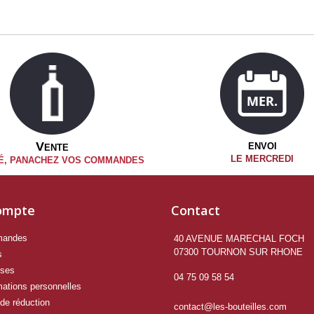
V
ENVOI
ENTE
LE MERCREDI
TÉ, PANACHEZ VOS COMMANDES
ompte
Contact
mandes
40 AVENUE MARECHAL FOCH

07300 TOURNON SUR RHONE
s
sses
04 75 09 58 54
mations personnelles
de réduction
contact@les-bouteilles.com