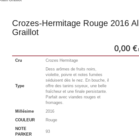
ain Graillot
Crozes-Hermitage Rouge 2016 Al
Graillot
0,00 €
l
Cru
Crozes Hermitage
Dess arômes de fruits noirs,
violette, poivre et notes fumées
séduisent dès le nez. En bouche, il
Type
offre des tanins soyeux, une belle
fraîcheur et une finale persistante.
Parfait avec viandes rouges et
fromages.
Millésime
2016
COULEUR
Rouge
NOTE
93
PARKER