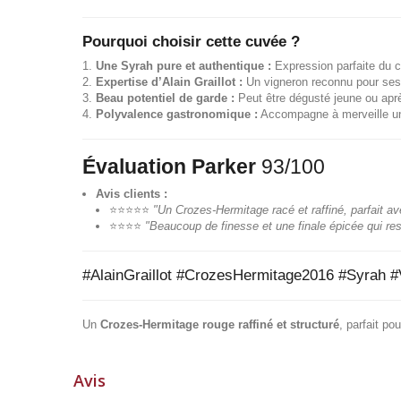
Pourquoi choisir cette cuvée ?
Une Syrah pure et authentique :
Expression parfaite du c
Expertise d’Alain Graillot :
Un vigneron reconnu pour ses 
Beau potentiel de garde :
Peut être dégusté jeune ou aprè
Polyvalence gastronomique :
Accompagne à merveille un
Évaluation Parker
93/100
Avis clients :
⭐⭐⭐⭐⭐
"Un Crozes-Hermitage racé et raffiné, parfait a
⭐⭐⭐⭐
"Beaucoup de finesse et une finale épicée qui r
#AlainGraillot #CrozesHermitage2016 #Syrah
Un
Crozes-Hermitage rouge raffiné et structuré
, parfait p
Avis