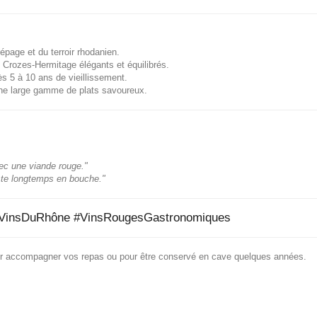
épage et du terroir rhodanien.
Crozes-Hermitage élégants et équilibrés.
s 5 à 10 ans de vieillissement.
e large gamme de plats savoureux.
vec une viande rouge."
este longtemps en bouche."
 #VinsDuRhône #VinsRougesGastronomiques
our accompagner vos repas ou pour être conservé en cave quelques années.