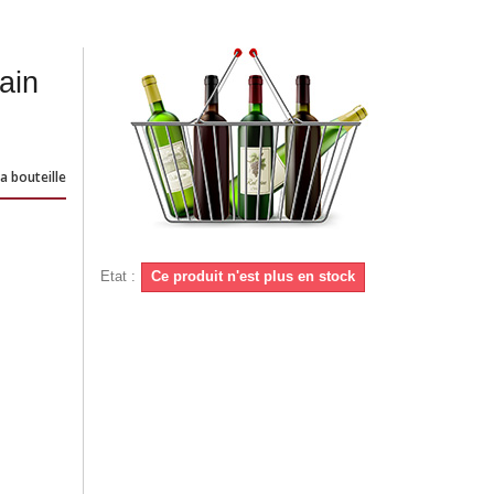
ain
a bouteille
Etat :
Ce produit n'est plus en stock