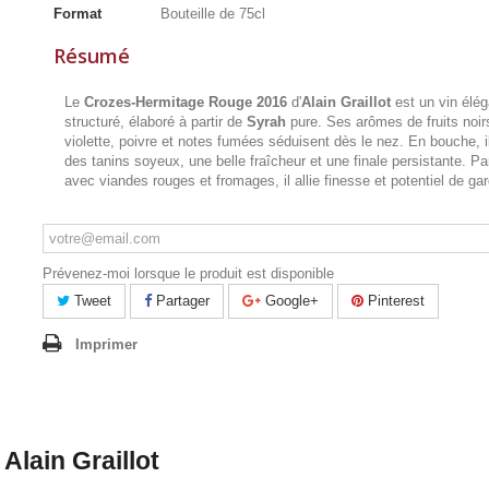
Format
Bouteille de 75cl
Résumé
Le
Crozes-Hermitage Rouge 2016
d'
Alain Graillot
est un vin élég
structuré, élaboré à partir de
Syrah
pure. Ses arômes de fruits noir
violette, poivre et notes fumées séduisent dès le nez. En bouche, il
des tanins soyeux, une belle fraîcheur et une finale persistante. Par
avec viandes rouges et fromages, il allie finesse et potentiel de ga
Prévenez-moi lorsque le produit est disponible
Tweet
Partager
Google+
Pinterest
Imprimer
lain Graillot