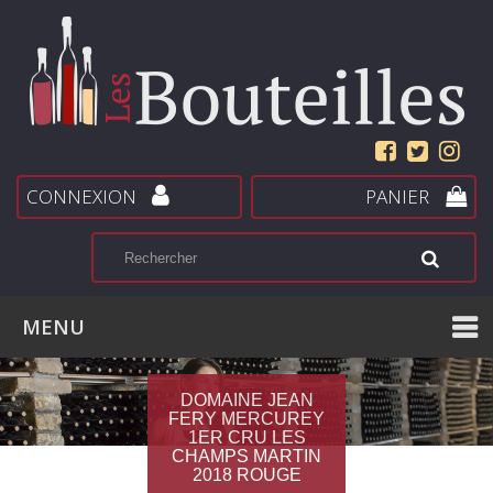
CONNEXION
PANIER
MENU
DOMAINE JEAN
FERY MERCUREY
1ER CRU LES
CHAMPS MARTIN
2018 ROUGE