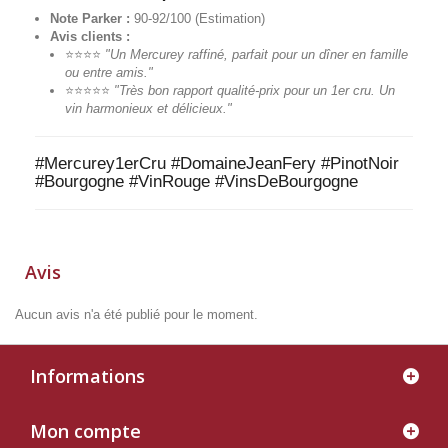
Note Parker :
90-92/100 (Estimation)
Avis clients :
⭐⭐⭐⭐
"Un Mercurey raffiné, parfait pour un dîner en famille
ou entre amis."
⭐⭐⭐⭐⭐
"Très bon rapport qualité-prix pour un 1er cru. Un
vin harmonieux et délicieux."
#Mercurey1erCru #DomaineJeanFery #PinotNoir
#Bourgogne #VinRouge #VinsDeBourgogne
Avis
Aucun avis n'a été publié pour le moment.
Informations
Mon compte