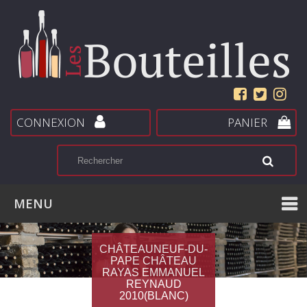
CONNEXION
PANIER
MENU
CHÂTEAUNEUF-DU-
PAPE CHÂTEAU
RAYAS EMMANUEL
REYNAUD
2010(BLANC)