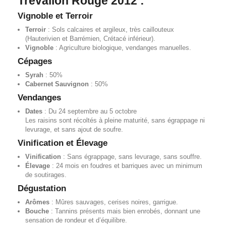
Trévallon Rouge 2012 :
Vignoble et Terroir
Terroir
: Sols calcaires et argileux, très caillouteux
(Hauterivien et Barrémien, Crétacé inférieur).
Vignoble
: Agriculture biologique, vendanges manuelles.
Cépages
Syrah
: 50%
Cabernet Sauvignon
: 50%
Vendanges
Dates
: Du 24 septembre au 5 octobre
Les raisins sont récoltés à pleine maturité, sans égrappage ni
levurage, et sans ajout de soufre.
Vinification et Élevage
Vinification
: Sans égrappage, sans levurage, sans souffre.
Élevage
: 24 mois en foudres et barriques avec un minimum
de soutirages.
Dégustation
Arômes
: Mûres sauvages, cerises noires, garrigue.
Bouche
: Tannins présents mais bien enrobés, donnant une
sensation de rondeur et d’équilibre.