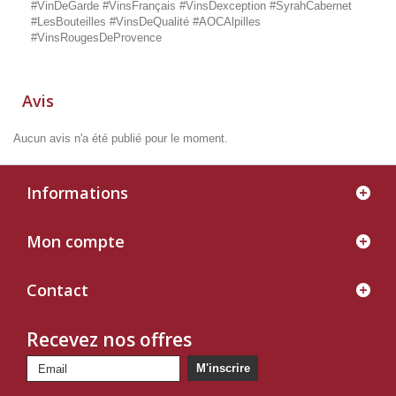
#VinDeGarde #VinsFrançais #VinsDexception #SyrahCabernet
#LesBouteilles #VinsDeQualité #AOCAlpilles
#VinsRougesDeProvence
Avis
Aucun avis n'a été publié pour le moment.
Informations
Mon compte
Contact
Recevez nos offres
M'inscrire