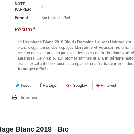
NOTE
92
PARKER
Format
Bouteille de 75cl
Résumé
Le
Hermitage Blanc 2018 Bio
du
Domaine Laurent Habrard
est u
blanc élégant, issu des cépages
Marsanne
et
Roussanne
, offrant
belle complexité aromatique avec des notes de
fruits blancs
,
miel
amandes
. Ce vin
bio
, aux arômes raffinés et à la
minéralité
marq
est un excellent choix pour accompagner des
fruits de mer
et des
fromages affinés
.
Tweet
Partager
Google+
Pinterest
Imprimer
age Blanc 2018 - Bio