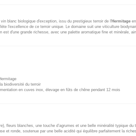
vin blanc biologique d'exception, issu du prestigieux terroir de l'
Hermitage
en
eflète l'excellence de ce terroir unique. Le domaine suit une viticulture biod
n est d'une grande richesse, avec une palette aromatique fine et minérale, ain
'Hermitage
 biodiversité du terroir
mentation en cuves inox, élevage en fûts de chêne pendant 12 mois
e), fleurs blanches, une touche d’agrumes et une belle minéralité typique du t
e et ronde, soutenue par une belle acidité qui équilibre parfaitement la riche