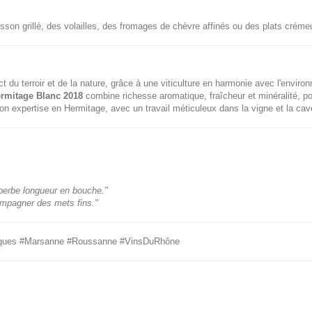
isson grillé, des volailles, des fromages de chèvre affinés ou des plats cré
ct du terroir et de la nature, grâce à une viticulture en harmonie avec l'enviro
rmitage Blanc 2018
combine richesse aromatique, fraîcheur et minéralité, po
 expertise en Hermitage, avec un travail méticuleux dans la vigne et la cav
perbe longueur en bouche."
compagner des mets fins."
miques #Marsanne #Roussanne #VinsDuRhône