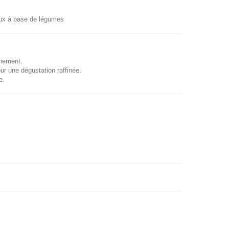
meux à base de légumes
nnement.
ur une dégustation raffinée.
e.