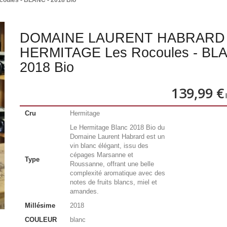
les - BLANC - 2018 Bio
DOMAINE LAURENT HABRARD
HERMITAGE Les Rocoules - BLA
2018 Bio
139,99 €
l
Cru
Hermitage
Le Hermitage Blanc 2018 Bio du
Domaine Laurent Habrard est un
vin blanc élégant, issu des
cépages Marsanne et
Type
Roussanne, offrant une belle
complexité aromatique avec des
notes de fruits blancs, miel et
amandes.
Millésime
2018
COULEUR
blanc