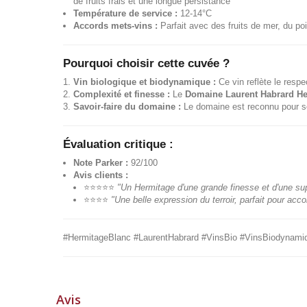
de fruits frais et une longue persistance
Température de service :
12-14°C
Accords mets-vins :
Parfait avec des fruits de mer, du po
Pourquoi choisir cette cuvée ?
Vin biologique et biodynamique :
Ce vin reflète le respe
Complexité et finesse :
Le
Domaine Laurent Habrard He
Savoir-faire du domaine :
Le domaine est reconnu pour son
Évaluation critique :
Note Parker :
92/100
Avis clients :
⭐⭐⭐⭐⭐
"Un Hermitage d'une grande finesse et d'une su
⭐⭐⭐⭐
"Une belle expression du terroir, parfait pour ac
#HermitageBlanc #LaurentHabrard #VinsBio #VinsBiodyna
Avis