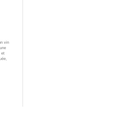
n vin
 une
et
uée,