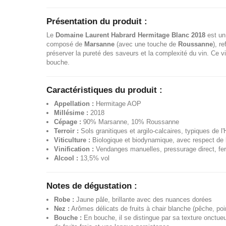
Présentation du produit :
Le
Domaine Laurent Habrard Hermitage Blanc 2018
est un 
composé de
Marsanne
(avec une touche de
Roussanne
), r
préserver la pureté des saveurs et la complexité du vin. Ce vi
bouche.
Caractéristiques du produit :
Appellation :
Hermitage AOP
Millésime :
2018
Cépage :
90% Marsanne, 10% Roussanne
Terroir :
Sols granitiques et argilo-calcaires, typiques de l
Viticulture :
Biologique et biodynamique, avec respect de la
Vinification :
Vendanges manuelles, pressurage direct, fer
Alcool :
13,5% vol
Notes de dégustation :
Robe :
Jaune pâle, brillante avec des nuances dorées
Nez :
Arômes délicats de fruits à chair blanche (pêche, poir
Bouche :
En bouche, il se distingue par sa texture onctueus