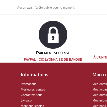
Aucun avis n'a été publié pour le moment.
P
AIEMENT SÉCURISÉ
À L'UNI
PAYPAL -
CIC LYONNAISE DE BANQUE
Informations
Mon c
Promotions
Mes com
Meilleures ventes
Mes avoir
Contactez-nous
Mes adre
Livraison
Mes infor
Mentions légales
Mes bons 