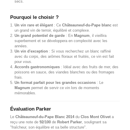
secs.
Pourquoi le choisir ?
Un vin rare et élégant
: Ce
Châteauneuf-du-Pape blanc
est
un grand vin de terroir, équilibré et complexe.
Un grand potentiel de garde
: En
Magnum
, il vieillira
superbement et se développera en complexité avec les
années.
Un vin d'exception
: Si vous recherchez un blanc raffiné
avec du corps, des arômes floraux et fruités, ce vin est fait
pour vous.
Accords gastronomiques
: Idéal avec des fruits de mer, des
poissons en sauce, des viandes blanches ou des fromages
frais.
Un format parfait pour les grandes occasions
: Le
Magnum
permet de servir ce vin lors de moments
mémorables.
Évaluation Parker
Le
Châteauneuf-du-Pape Blanc 2014
du
Clos Mont Olivet
a
reçu une note de
92/100
de
Robert Parker
, soulignant sa
"fraîcheur, son équilibre et sa belle structure".