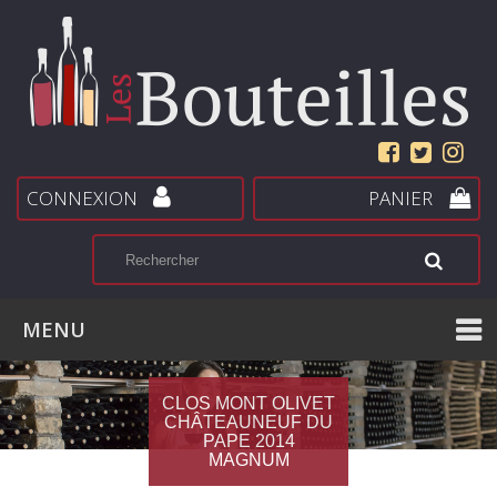
CONNEXION
PANIER
MENU
CLOS MONT OLIVET
CHÂTEAUNEUF DU
PAPE 2014
MAGNUM