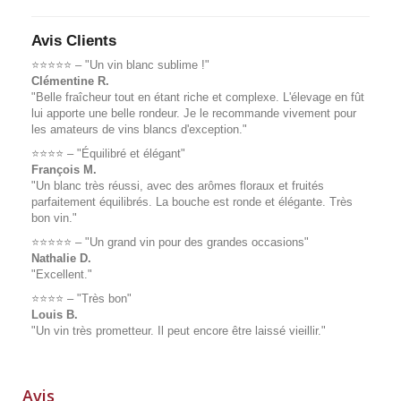
Avis Clients
⭐️⭐️⭐️⭐️⭐️ – "Un vin blanc sublime !"
Clémentine R.
"Belle fraîcheur tout en étant riche et complexe. L'élevage en fût
lui apporte une belle rondeur. Je le recommande vivement pour
les amateurs de vins blancs d'exception."
⭐️⭐️⭐️⭐️ – "Équilibré et élégant"
François M.
"Un blanc très réussi, avec des arômes floraux et fruités
parfaitement équilibrés. La bouche est ronde et élégante. Très
bon vin."
⭐️⭐️⭐️⭐️⭐️ – "Un grand vin pour des grandes occasions"
Nathalie D.
"Excellent."
⭐️⭐️⭐️⭐️ – "Très bon"
Louis B.
"Un vin très prometteur. Il peut encore être laissé vieillir."
Avis