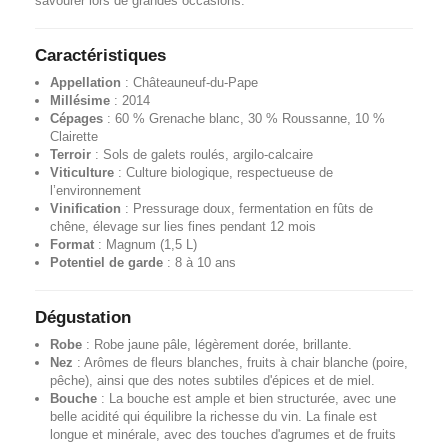
savourer lors de grandes occasions.
Caractéristiques
Appellation
: Châteauneuf-du-Pape
Millésime
: 2014
Cépages
: 60 % Grenache blanc, 30 % Roussanne, 10 %
Clairette
Terroir
: Sols de galets roulés, argilo-calcaire
Viticulture
: Culture biologique, respectueuse de
l’environnement
Vinification
: Pressurage doux, fermentation en fûts de
chêne, élevage sur lies fines pendant 12 mois
Format
: Magnum (1,5 L)
Potentiel de garde
: 8 à 10 ans
Dégustation
Robe
: Robe jaune pâle, légèrement dorée, brillante.
Nez
: Arômes de fleurs blanches, fruits à chair blanche (poire,
pêche), ainsi que des notes subtiles d'épices et de miel.
Bouche
: La bouche est ample et bien structurée, avec une
belle acidité qui équilibre la richesse du vin. La finale est
longue et minérale, avec des touches d'agrumes et de fruits